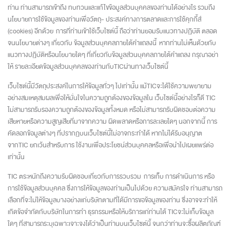
ท่าน ท่านสามารถเข้าถึง ทบทวนและแก้ไขข้อมูลส่วนบุคคลของท่านได้อย่างไร รวมถึง
นโยบายการใช้ข้อมูลของท่านเพื่อวัตถุ- ประสงค์ทางการตลาดและการใช้คุกกี้ส์
(cookies) อีกด้วย การที่ท่านเข้าใช้เว็บไซต์นี้ ถือว่าท่านยอมรับแนวทางปฏิบัติ ตลอด
จนนโยบายต่างๆ เกี่ยวกับ ข้อมูลส่วนบุคคลภายใต้คำแถลงนี้ หากท่านไม่เห็นด้วยกับ
แนวทางปฏิบัติหรือนโยบายใดๆ ที่เกี่ยวกับข้อมูลส่วนบุคคลภายใต้คำแถลง กรุณาอย่า
ให้ รายละเอียดข้อมูลส่วนบุคคลของท่านกับTICผ่านทางเว็บไซต์นี้
เว็บไซต์นี้มีวัตถุประสงค์ในการให้ข้อมูลทั่วๆ ไปเท่านั้น แม้TICจะได้ใช้ความพยายาม
อย่างสมเหตุสมผลเพื่อให้มั่นใจในความถูกต้องของข้อมูลใน เว็บไซต์นี้อย่างไรก็ดี TIC
ไม่สามารถรับรองความถูกต้องของข้อมูลทั้งหมด หรือไม่สามารถรับผิดชอบต่อความ
เสียหายหรือความสูญเสียที่มาจากความ ผิดพลาดหรือการละเลยใดๆ นอกจากนี้ การ
คัดลอกข้อมูลต่างๆ ที่ปรากฏบนเว็บไซต์นี้ไม่อาจกระทำได้ หากไม่ได้รับอนุญาต
จากTIC ยกเว้นสำหรับการ ใช้งานเพื่อประโยชน์ส่วนบุคคลหรือเพื่อนำไปเผยแพร่ต่อ
เท่านั้น
TIC ตระหนักถึงความรับผิดชอบเกี่ยวกับการรวบรวม การเก็บ การดำเนินการ หรือ
การใช้ข้อมูลส่วนบุคคล ซึ่งการให้ข้อมูลของท่านเป็นไปด้วย ความสมัครใจ ท่านสามารถ
เลือกที่จะไม่ให้ข้อมูลบางอย่างแก่บริษัทตามที่ได้มีการขอข้อมูลของท่าน ซึ่งอาจจะทำให้
เกิดข้อจำกัดกับบริษัทในการทำ ธุรกรรมหรือให้บริการแก่ท่านได้ TICจะไม่เก็บข้อมูล
ใดๆ ที่สามารถระบุเฉพาะเจาะจงได้ว่าเป็นท่านบนเว็บไซต์นี้ จนกว่าท่านจะซื้อผลิตภัณฑ์