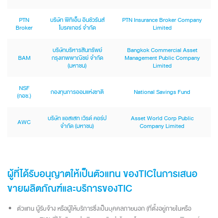
PTN
บริษัท พีทีเอ็น อินชัวรันส์
PTN Insurance Broker Company
Broker
โบรคเกอร์ จำกัด
Limited
บริษัทบริหารสินทรัพย์
Bangkok Commercial Asset
BAM
กรุงเทพพาณิชย์ จำกัด
Management Public Company
(มหาชน)
Limited
NSF
กองทุนการออมแห่งชาติ
National Savings Fund
(กอช.)
บริษัท แอสเสท เวิรด์ คอร์ป
Asset World Corp Public
AWC
จำกัด (มหาชน)
Company Limited
ผู้ที่ได้รับอนุญาตให้เป็นตัวแทน ของTICในการเสนอ
ขายผลิตภัณฑ์และบริการของTIC
ตัวแทน ผู้รับจ้าง หรือผู้ให้บริการซึ่งเป็นบุคคลภายนอก (ที่ตั้งอยู่ภายในหรือ