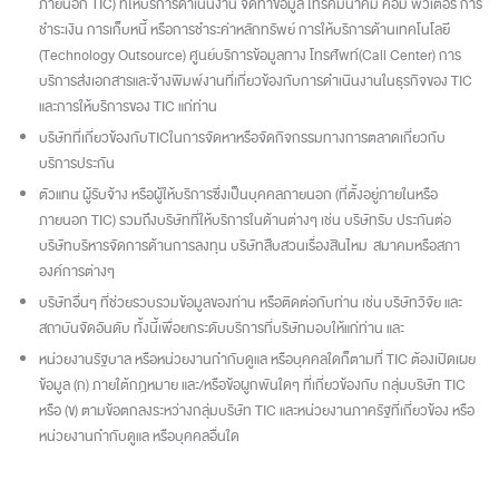
ภายนอก TIC) ที่ให้บริการดำเนินงาน จัดทำข้อมูล โทรคมนาคม คอม พิวเตอร์ การ
ชำระเงิน การเก็บหนี้ หรือการชำระค่าหลักทรัพย์ การให้บริการด้านเทคโนโลยี
(Technology Outsource) ศูนย์บริการข้อมูลทาง โทรศัพท์(Call Center) การ
บริการส่งเอกสารและจ้างพิมพ์งานที่เกี่ยวข้องกับการดำเนินงานในธุรกิจของ TIC
และการให้บริการของ TIC แก่ท่าน
บริษัทที่เกี่ยวข้องกับTICในการจัดหาหรือจัดกิจกรรมทางการตลาดเกี่ยวกับ
บริการประกัน
ตัวแทน ผู้รับจ้าง หรือผู้ให้บริการซึ่งเป็นบุคคลภายนอก (ที่ตั้งอยู่ภายในหรือ
ภายนอก TIC) รวมถึงบริษัทที่ให้บริการในด้านต่างๆ เช่น บริษัทรับ ประกันต่อ
บริษัทบริหารจัดการด้านการลงทุน บริษัทสืบสวนเรื่องสินไหม สมาคมหรือสภา
องค์การต่างๆ
บริษัทอื่นๆ ที่ช่วยรวบรวมข้อมูลของท่าน หรือติดต่อกับท่าน เช่น บริษัทวิจัย และ
สถาบันจัดอันดับ ทั้งนี้เพื่อยกระดับบริการที่บริษัทมอบให้แก่ท่าน และ
หน่วยงานรัฐบาล หรือหน่วยงานกำกับดูแล หรือบุคคลใดก็ตามที่ TIC ต้องเปิดเผย
ข้อมูล (ก) ภายใต้กฎหมาย และ/หรือข้อผูกพันใดๆ ที่เกี่ยวข้องกับ กลุ่มบริษัท TIC
หรือ (ข) ตามข้อตกลงระหว่างกลุ่มบริษัท TIC และหน่วยงานภาครัฐที่เกี่ยวข้อง หรือ
หน่วยงานกำกับดูแล หรือบุคคลอื่นใด