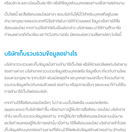
หรือบริการ ลงทะเบียนเป็นสมาชิก หรือให้ข้อมูลส่วนบุคคลของท่านเพื่อการสมัครงาน
เว็บไซต์นี้ และสื่อสังคมออนไลน์ต่างๆ ของบริษัทไม่ได้มีไว้สำหรับบุคคลที่อยู่ในเขต
อำนาจกฎหมายของประเทศที่มีข้อจำกัดในการให้TICเผยแพร่ ข้อมูล หรือการใช้สื่อ
สังคมออนไลน์ หากท่านมีข้อจำกัดในเรื่องดังกล่าว บริษัทขอแนะนำให้ท่านศึกษาข้อ
กำหนดต่างๆที่เกี่ยวข้อง และTICไม่สามารถรับ ผิดชอบต่อความเสียหายใดๆ ในข้อนี้
บริษัทเก็บรวบรวมข้อมูลอย่างไร
บริษัทจะรวบรวมและเก็บข้อมูลเมื่อท่านเข้ามาใช้เว็บไซต์ หรือให้รายละเอียดแก่บริษัทตาม
ช่องทางต่างๆ บริษัทอาจจะรวบรวมข้อมูลส่วนบุคคลหรือ ข้อมูลอื่นๆ เกี่ยวกับท่านโดย
ชอบตามกฎหมาย จากบริษัท พันธมิตรธุรกิจ และบุคคลภายนอกอื่นๆ ซึ่งรวมถึงการ
รวบรวมข้อมูลเกี่ยวกับคอมพิวเตอร์ ของท่าน หรืออุปกรณ์อื่นๆ (devices) ที่ท่านใช้ใน
การเข้ามาใช้เว็บไซต์ของบริษัท
หากท่านใช้สื่อสังคมออนไลน์ใดๆ ไม่ว่าจะบนเว็บไซต์หรือ บนแอปพลิเคชัน
(application) ที่บริษัทจัดทำขึ้น หรือผ่านทางผู้ให้บริการสื่อสังคม ออนไลน์ บริษัทอาจ
เข้าไป และเก็บรวบรวมข้อมูลของท่าน จากผู้ให้บริการสื่อสังคมออนไลน์ตามนโยบาย
และข้อกำหนดของผู้ให้บริการเหล่านั้น เมื่อท่าน ใช้สื่อสังคมออนไลน์ บริษัทอาจเข้าไปและ
เก็บข้อมูลส่วนบุคคลของท่านตามที่ได้ระบุไว้ให้แสดงในข้อมูลส่วนตัวของท่าน (Profile)