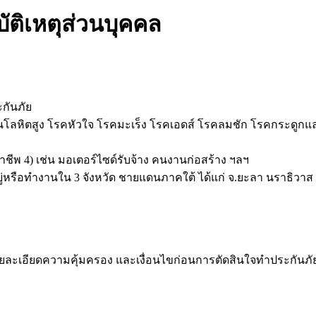
ัติเหตุส่วนบุคคล
ะกันภัย
ันโลหิตสูง โรคหัวใจ โรคมะเร็ง โรคเอดส์ โรคลมชัก โรคกระดูกแล
้นอาชีพ 4) เช่น มอเตอร์ไซด์รับจ้าง คนงานก่อสร้าง ฯลฯ
่อยู่หรือทำงานใน 3 จังหวัด ชายแดนภาคใต้ ได้แก่ จ.ยะลา นราธิวา
ยละเอียดความคุ้มครอง และเงื่อนไขก่อนการตัดสินใจทำประกันภัยท